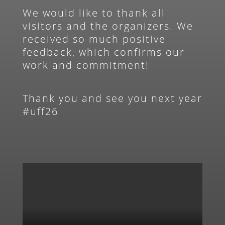
We would like to thank all
visitors and the organizers. We
received so much positive
feedback, which confirms our
work and commitment!
Thank you and see you next year
#uff26