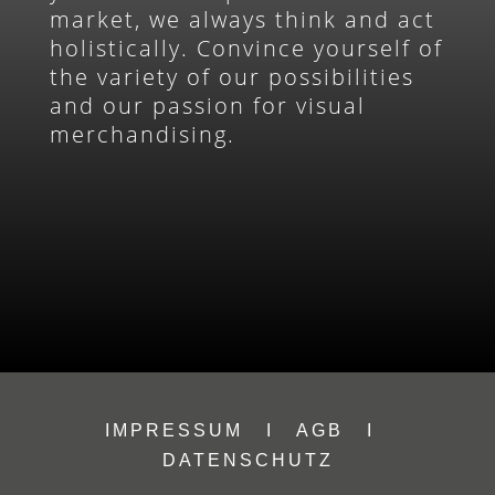
market, we always think and act
holistically. Convince yourself of
the variety of our possibilities
and our passion for visual
merchandising.
IMPRESSUM
I
AGB
I
DATENSCHUTZ