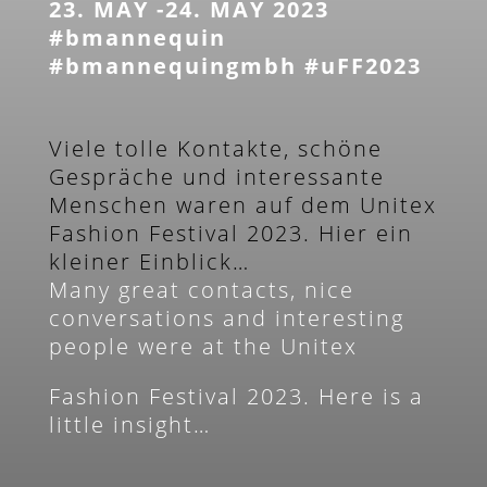
23. MAY -24. MAY 2023
#bmannequin
#bmannequingmbh #uFF2023
Viele tolle Kontakte, schöne
Gespräche und interessante
Menschen waren auf dem Unitex
Fashion Festival 2023. Hier ein
kleiner Einblick…
Many great contacts, nice
conversations and interesting
people were at the Unitex
Fashion Festival 2023. Here is a
little insight…